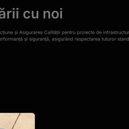
rii cu noi
țiune și Asigurarea Calității pentru proiecte de infrastruct
rformanță și siguranță, asigurând respectarea tuturor stand