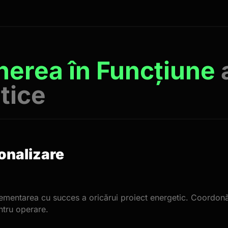
unerea în Funcțiune
tice
onalizare
plementarea cu succes a oricărui proiect energetic. Coordon
entru operare.