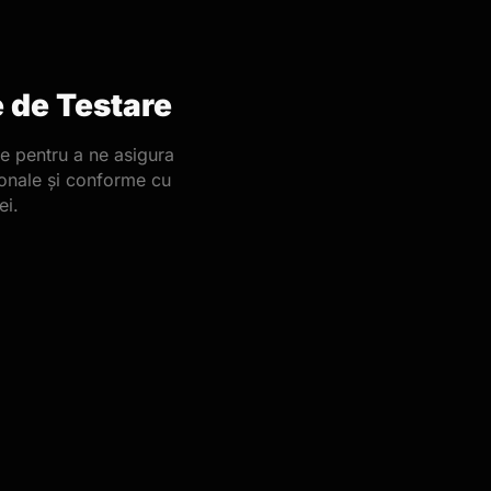
 de Testare
e pentru a ne asigura
ionale și conforme cu
ei.