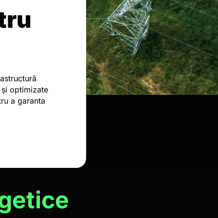
tru
rastructură
 și optimizate
tru a garanta
getice