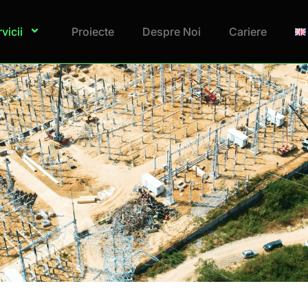
vicii
Proiecte
Despre Noi
Cariere